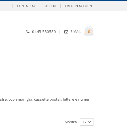
CONTATTACI
ACCEDI
CREA UN ACCOUNT
Cart
elementi
0
0445 580580
E-MAIL
tre, copri maniglia, cassette postali, lettere e numeri,
Mostra