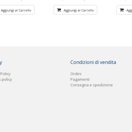
Aggiungi al Carrello
Aggiungi al Carrello
Agg
y
Condizioni di vendita
 Policy
Ordini
 policy
Pagament
i
Consegna e spedizione