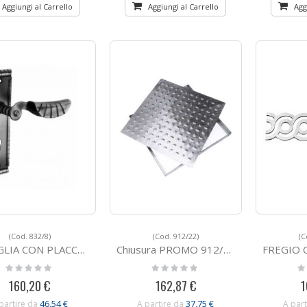
Aggiungi al Carrello
Aggiungi al Carrello
Agg
(Cod. 832/8)
(Cod. 912/22)
(C
N PLACCA IN FERRO BATTUTO 832/8
Chiusura PROMO 912/22
FREGIO ORNAMENTAL
Rating:
Rating:
Ra
0%
0%
0
160,20 €
162,87 €
1
46,54 €
37,75 €
partire da
A partire da
A part