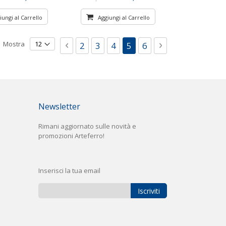
iungi al Carrello
Aggiungi al Carrello
Pagina
Mostra
Pagina
Precedente
Pagina
Pagina
Pagina
Attualmente stai leggend
Pagina
Pagina
Successivo
2
3
4
5
6
Newsletter
Rimani aggiornato sulle novità e
promozioni Arteferro!
Inserisci la tua email
Iscriviti
Iscriviti
alla