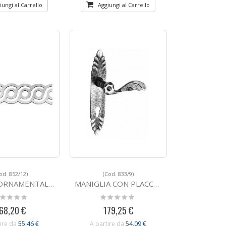
iungi al Carrello
Aggiungi al Carrello
od. 852/12)
(Cod. 833/9)
E IN FERRO BATTUTO 852/12
MANIGLIA CON PLACCA IN FERRO BATTUTO 833/9
ting:
Rating:
%
0%
68,20 €
179,25 €
55,46 €
54,09 €
ire da
A partire da