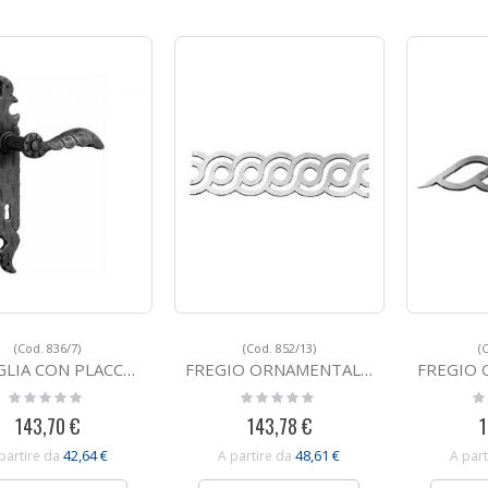
(Cod. 836/7)
(Cod. 852/13)
(
N PLACCA IN FERRO BATTUTO 836/7
FREGIO ORNAMENTALE IN FERRO BATTUTO 852/13
FREGIO ORNAMENTA
Rating:
Rating:
Ra
0%
0%
0
143,70 €
143,78 €
1
42,64 €
48,61 €
partire da
A partire da
A part