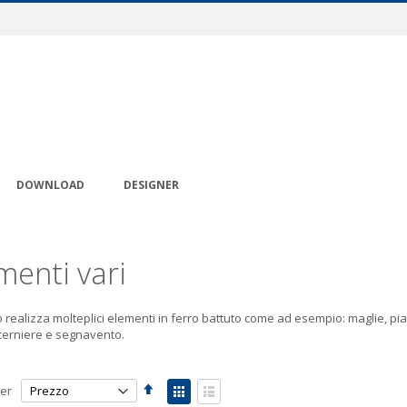
DOWNLOAD
DESIGNER
menti vari
 realizza molteplici elementi in ferro battuto come ad esempio: maglie, pias
 cerniere e segnavento.
Imposta
Mostra
er
la
come