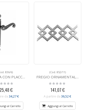
Cod. 836/6)
(Cod. 852/11)
CA IN FERRO BATTUTO 836/6
FREGIO ORNAMENTALE IN FERRO BATTUTO 852/11
ting:
Rating:
%
0%
25,48 €
141,07 €
34,27 €
36,52 €
ire da
A partire da
iungi al Carrello
Aggiungi al Carrello