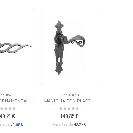
Cod. 852/8)
(Cod. 836/1)
LE IN FERRO BATTUTO 852/8
MANIGLIA CON PLACCA IN FERRO BATTUTO 836/1
ting:
Rating:
%
0%
49,21 €
149,85 €
51,89 €
43,97 €
ire da
A partire da