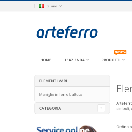
Salta
Lingua
Italiano
al
contenuto
NOVITÀ
HOME
L' AZIENDA
PRODOTTI
ELEMENTI VARI
Ele
Maniglie in ferro battuto
Arteferro
CATEGORIA
simboli,
Ordina p