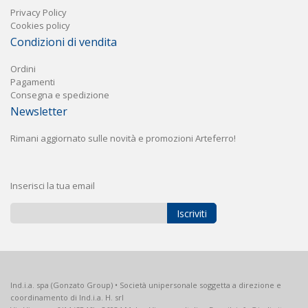
Privacy Policy
Cookies policy
Condizioni di vendita
Ordini
Pagament
i
Consegna e spedizione
Newsletter
Rimani aggiornato sulle novità e promozioni Arteferro!
Inserisci la tua email
Iscriviti
Iscriviti
alla
nostra
Newsletter:
Ind.i.a. spa (Gonzato Group) • Società unipersonale soggetta a direzione e
coordinamento di Ind.i.a. H. srl