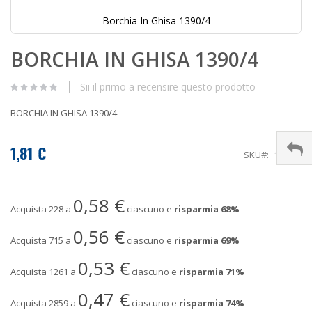
Borchia In Ghisa 1390/4
Vai
BORCHIA IN GHISA 1390/4
all'inizio
della
galleria
Sii il primo a recensire questo prodotto
di
immagini
BORCHIA IN GHISA 1390/4
1,81 €
SKU
1390/4
0,58 €
Acquista 228 a
ciascuno e
risparmia
68
%
0,56 €
Acquista 715 a
ciascuno e
risparmia
69
%
0,53 €
Acquista 1261 a
ciascuno e
risparmia
71
%
0,47 €
Acquista 2859 a
ciascuno e
risparmia
74
%