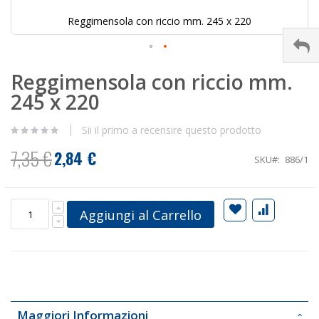
Reggimensola con riccio mm. 245 x 220
Vai
Reggimensola con riccio mm.
all'inizio
della
245 x 220
galleria
di
immagini
Sii il primo a recensire questo prodotto
7,35 €
2,84 €
Prezzo
SKU
886/1
speciale
Aggiungi al Carrello
Maggiori Informazioni